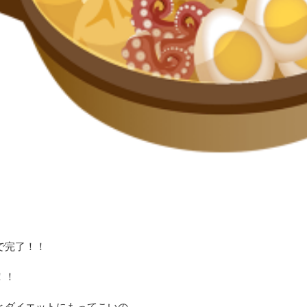
で完了！！
！！
とダイエットにもってこいの