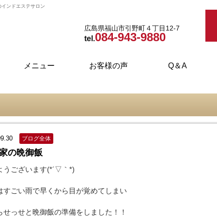
のインドエステサロン
広島県福山市引野町４丁目12-7
084-943-9880
tel.
メニュー
お客様の声
Q＆A
インドエステ・ダイエット
フェイシャルエステ
ブライダルエステ
取り扱い商品
ボディケア
09.30
ブログ全体
家の晩御飯
うございます(*´▽｀*)
はすごい雨で早くから目が覚めてしまい
らせっせと晩御飯の準備をしました！！