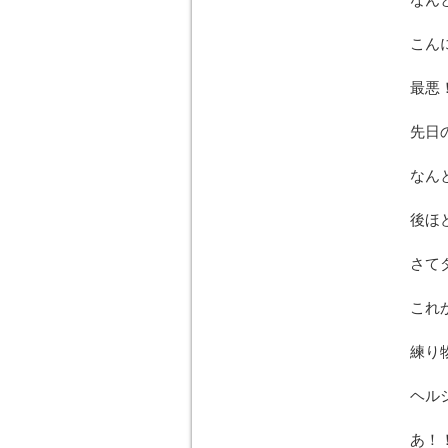
こん
最悪
先日
なん
後ほ
さて
これ
練り
ヘル
あ！