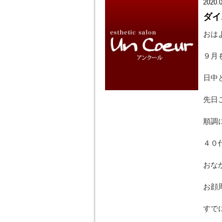
2020.
ダイ
おは
９月
日中
先日
順調
４０
おな
お顔
すで