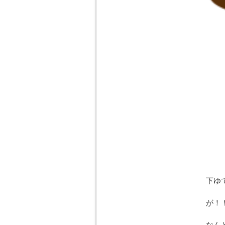
下ゆ
が！
なん