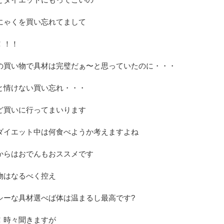
にゃくを買い忘れてまして
！！！
の買い物で具材は完璧だぁ〜と思っていたのに・・・
と情けない買い忘れ・・・
ど買いに行ってまいります
ダイエット中は何食べようか考えますよね
からはおでんもおススメです
物はなるべく控え
シーな具材選べば体は温まるし最高です?
！時々聞きますが