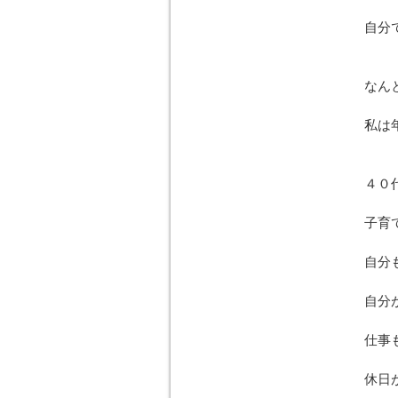
自分
なんと
私は
４０
子育
自分
自分
仕事
休日