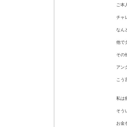
ご本
チャ
なん
他で
その
アン
こう
私は
そう
お金