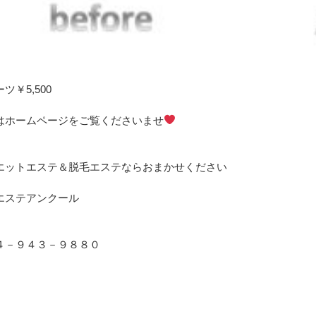
ツ￥5,500
はホームページをご覧くださいませ
エットエステ＆脱毛エステならおまかせください
エステアンクール
４－９４３－９８８０