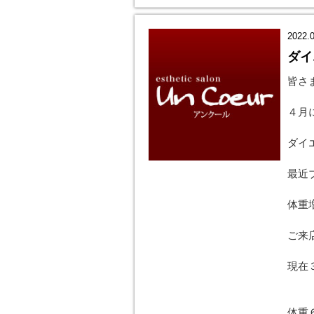
2022.
ダイ
皆さ
４月
ダイ
最近
体重
ご来
現在
体重