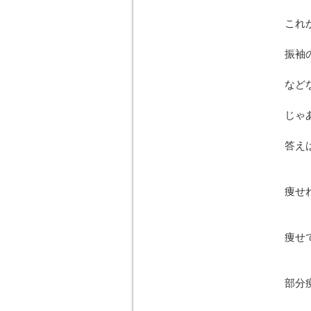
これ
振袖
など
じゃ
答え
痩せ
痩せ
部分