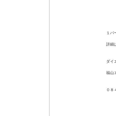
１パー
詳細
ダイ
福山
０８