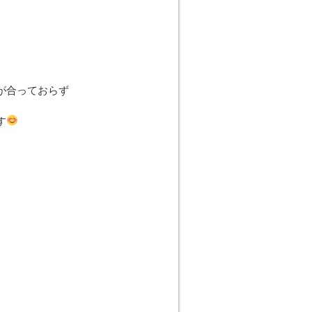
が合っておらず
す