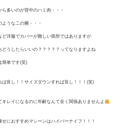
から多いのが背中のハミ肉・・・
のような二の腕・・・
など洋服でカバーが難しい箇所ではありますが
あどうしたらいいの？？？？？ってなりますよね
は簡単です(笑)
れば良し！！サイズダウンすれば良し！！！(笑)
てキレイになるのに年齢なんて全く関係ありませんよ
痩せにおすすめマシーンはハイパーナイフ！！！