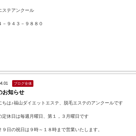
エステアンクール
４－９４３－９８８０
04.01
ブログ全体
のお知らせ
にちは♪福山ダイエットエステ、脱毛エステのアンクールです
の定休日は毎週月曜日、第１，３月曜日です
２９日の祝日は９時～１８時まで営業いたします。