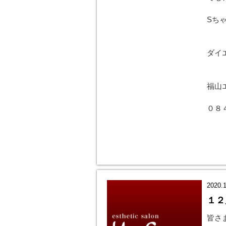
Sち
ダイ
福山
０８
2020.1
１２
皆さ