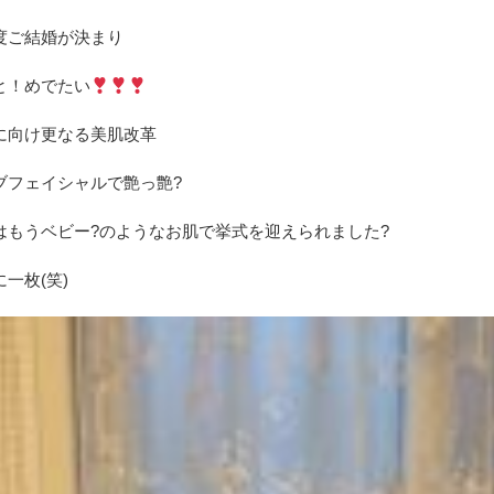
度ご結婚が決まり
と！めでたい
に向け更なる美肌改革
ブフェイシャルで艶っ艶?
はもうベビー?のようなお肌で挙式を迎えられました?
一枚(笑)