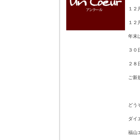
１２
１２
年末
３０
２８
ご新
どう
ダイ
福山