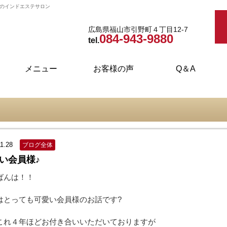
ドのインドエステサロン
広島県福山市引野町４丁目12-7
084-943-9880
tel.
メニュー
お客様の声
Q＆A
インドエステ・ダイエット
フェイシャルエステ
ブライダルエステ
取り扱い商品
ボディケア
1.28
ブログ全体
い会員様♪
ばんは！！
はとっても可愛い会員様のお話です?
これ４年ほどお付き合いいただいておりますが