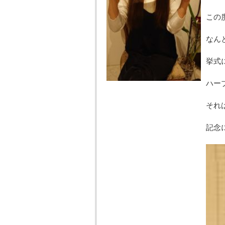
この
なん
挙式
ハー
それ
記念に