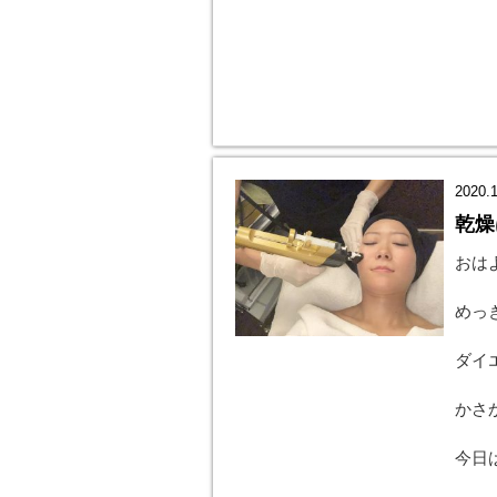
2020.1
乾燥
おは
めっ
ダイ
かさ
今日