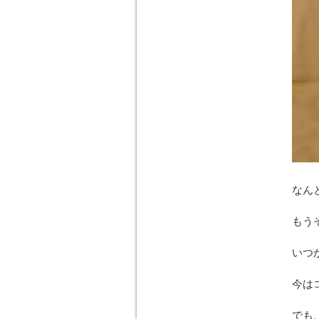
なん
もう
いつ
今は
でも