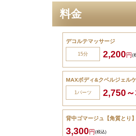
料金
デコルテマッサージ
2,200
15分
円
(
MAXボディ&クベルジェル
2,750～
1パーツ
背中ゴマージュ【角質とり
3,300
円
(税込)