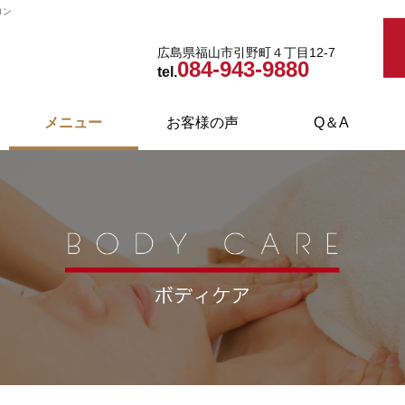
ロン
広島県福山市引野町４丁目12-7
084-943-9880
tel.
メニュー
お客様の声
Q＆A
インドエステ・ダイエット
フェイシャルエステ
ブライダルエステ
取り扱い商品
ボディケア