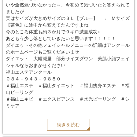
いや全然気づかなかった～、今初めて気づいたと答えられて
ましたが
実はサイズが大きめサイズの３Ｌ【ブルー】 → Ｍサイズ
【茶色】に途中から変えてたんですよね
今のところ体重も約３か月で９キロ減量成功♪
あともう少し落としていきたいと思います！！！！！
ダイエットその他フェイシャルメニューの詳細はアンクール
のホームページもご覧くださいませ
ダイエット 大幅減量 部分サイズダウン 美肌小顔フェイ
シャルならおまかせください
福山エステアンクール
０８４－９４３－９８８０
＃福山エステ ＃福山ダイエット ＃福山痩身エステ ＃福
山ピーリング
＃福山ニキビ ＃エクスビアンス ＃水光ピーリング ＃シ
ミケア
続きを読む