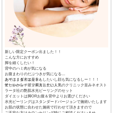
新しい限定クーポン出ました！！
こんな方におすすめ
脚を細くしたい！
背中のハミ肉が気になる
お腹まわりのだぶつきが気になる
あー！！ダイエットもしたいし顔も気になるしー！！！
あてはまる方は是非♪
忙しいから一日で両方したい！！
オールハンドインドエステに人気のクリニック並みネオスト
ラータ社の艶肌水光ピーリングのセット
ダイエットは脚ORお腹＆背中よりお選びください
水光ピーリングはスタンダードバージョンで施術いたします
お肌の状態に合わせた施術で行わせて頂きますので
ご不安な方はカウンセリング時にご相談くださいませ