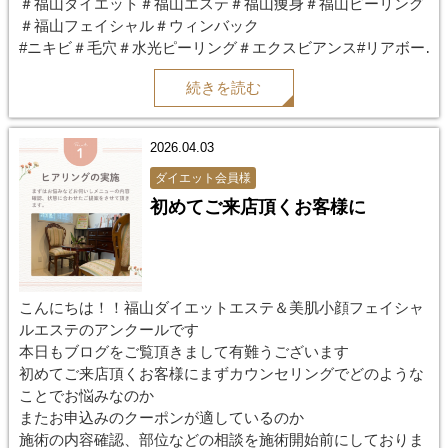
＃福山ダイエット＃福山エステ＃福山痩身＃福山ピーリング
＃福山フェイシャル＃ウィンバック
#ニキビ＃毛穴＃水光ピーリング＃エクスビアンス#リアボー
テ
続きを読む
#ハーブピーリング#ブライダルエステ#レモンボトル
2026.04.03
ダイエット会員様
初めてご来店頂くお客様に
こんにちは！！福山ダイエットエステ＆美肌小顔フェイシャ
ルエステのアンクールです
本日もブログをご覧頂きまして有難うございます
初めてご来店頂くお客様にまずカウンセリングでどのような
ことでお悩みなのか
またお申込みのクーポンが適しているのか
施術の内容確認、部位などの相談を施術開始前にしておりま