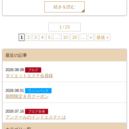
テ
続きを読む
#ハーブピーリング#ブライダルエステ#レモンボトル
1 / 23
1
2
3
4
5
...
10
20
...
»
最後 »
最近の記事
2026.08.08
ブログ
ダイエットエステ会員様
2026.08.01
ウィンバック
期間限定８月クーポン
2026.07.16
ブログ全体
アンクールのインドエステとは