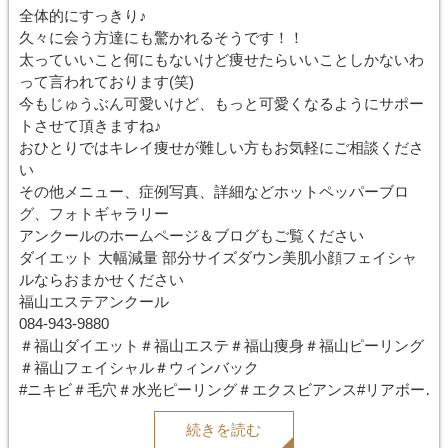
全体的にすっきり♪
久々に会う方達にも驚かれるそうです！！
太っていいこと何にもないけど痩せたらいいことしかないわ
って言われております(笑)
今もじゅうぶん可愛いけど、もっと可愛くなるようにサポー
トさせて頂きますね♪
おひとりではキレイ痩せが難しい方もお気軽にご相談くださ
い
その他メニュー、症例写真、詳細などホットペッパーブロ
グ、フォトギャラリー
アンクールのホームページ＆ブログもご覧ください
ダイエット 大幅減量 部分サイズダウン美肌小顔フェイシャ
ルならおまかせください
福山エステアンクール
084-943-9880
＃福山ダイエット＃福山エステ＃福山痩身＃福山ピーリング
＃福山フェイシャル＃ウィンバック
#ニキビ＃毛穴＃水光ピーリング＃エクスビアンス#リアボー
テ
続きを読む
#ハーブピーリング#ブライダルエステ#レモンボトル