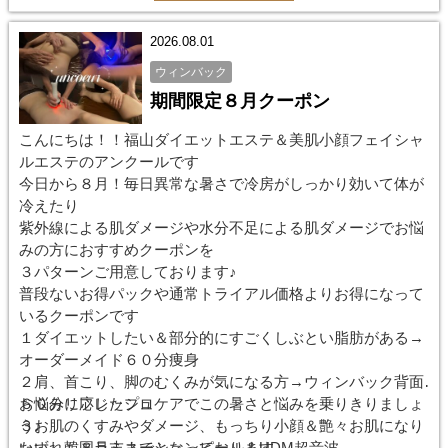
2026.08.01
ウィンバック
期間限定８月クーポン
こんにちは！！福山ダイエットエステ＆美肌小顔フェイシャ
ルエステのアンクールです
今日から８月！毎日異常な暑さで冷房がしっかり効いて体が
冷えたり
紫外線による肌ダメージや水分不足による肌ダメージでお悩
みの方におすすめクーポンを
３パターンご用意しております♪
普段ないお得パックや通常トライアル価格よりお得になって
いるクーポンです
１ダイエットしたい＆部分的にすごくしぶとい脂肪がある→
オーダーメイド６０分痩身
２肩、首こり、脚のむくみが気になる方→ウィンバック背面
６０分リフレッシュ
お悩みに応じたプロケアでこの暑さと悩みを乗りきりましょ
３お肌のくすみやダメージ、もっちり小顔＆艶々お肌になり
う♪
たい→韓国ラミネーションピール＆UDM超音波
いずれも８月末までとなっております