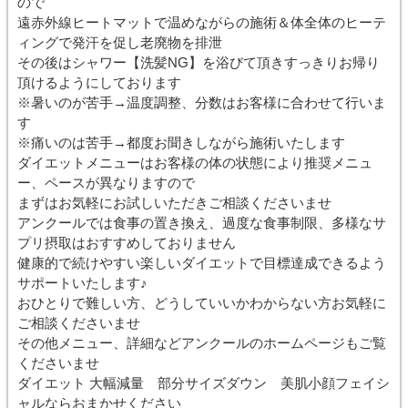
ので
遠赤外線ヒートマットで温めながらの施術＆体全体のヒーテ
ィングで発汗を促し老廃物を排泄
その後はシャワー【洗髪NG】を浴びて頂きすっきりお帰り
頂けるようにしております
※暑いのが苦手→温度調整、分数はお客様に合わせて行いま
す
※痛いのは苦手→都度お聞きしながら施術いたします
ダイエットメニューはお客様の体の状態により推奨メニュ
ー、ペースが異なりますので
まずはお気軽にお試しいただきご相談くださいませ
アンクールでは食事の置き換え、過度な食事制限、多様なサ
プリ摂取はおすすめしておりません
健康的で続けやすい楽しいダイエットで目標達成できるよう
サポートいたします♪
おひとりで難しい方、どうしていいかわからない方お気軽に
ご相談くださいませ
その他メニュー、詳細などアンクールのホームページもご覧
くださいませ
ダイエット 大幅減量 部分サイズダウン 美肌小顔フェイシ
ャルならおまかせください