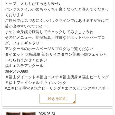
ヒップ、太ももがすっきり痩せ♪
パンツスタイルがめちゃくちゃ良くなったと喜んでくださっ
ております
ご自分では気づきにくいバックラインではありますが実は年
齢が出やすいです(´;ω;｀)
まめに全身鏡で確認してチェックしてみましょうね
その他メニュー、症例写真、詳細などホットペッパーブロ
グ、フォトギャラリー
アンクールのホームページ＆ブログもご覧ください
ダイエット 大幅減量 部分サイズダウン美肌小顔フェイシャ
ルならおまかせください
福山エステアンクール
084-943-9880
＃福山ダイエット＃福山エステ＃福山痩身＃福山ピーリング
＃福山フェイシャル＃ウィンバック
#ニキビ＃毛穴＃水光ピーリング＃エクスビアンス#リアボー
テ
続きを読む
#ハーブピーリング#ブライダルエステ#レモンボトル
2026.05.23