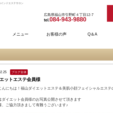
のインドエステサロン
広島県福山市引野町４丁目12-7
084-943-9880
tel.
メニュー
お客様の声
Q＆A
インドエステ・ダイエット
フェイシャルエステ
ブライダルエステ
取り扱い商品
ボディケア
02.25
ブログ全体
エットエステ会員様
こんにちは！福山ダイエットエステ＆美肌小顔フェイシャルエステ
はダイエット会員様のお写真公開させて頂きます
様、ご協力頂きまして有難うございます♪