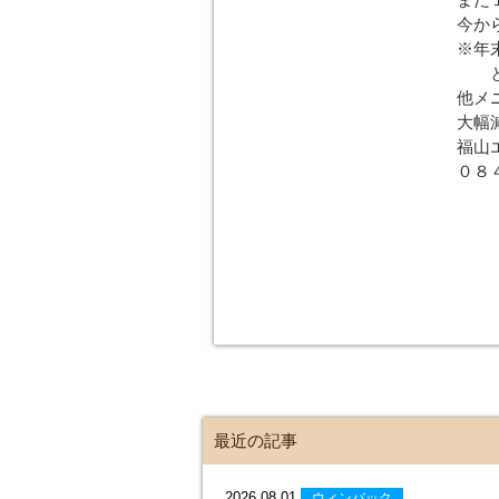
今か
※年
とっ
他メ
大幅
福山
０８
最近の記事
2026.08.01
ウィンバック