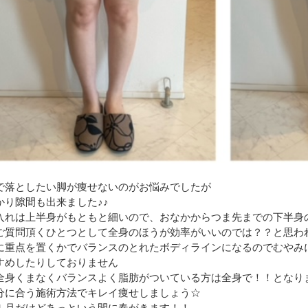
で落としたい脚が痩せないのがお悩みでしたが
かり隙間も出来ました♪♪
入れは上半身がもともと細いので、おなかからつま先までの下半身
ご質問頂くひとつとして全身のほうが効率がいいのでは？？と思わ
に重点を置くかでバランスのとれたボディラインになるのでむやみ
すめしたりしておりません
全身くまなくバランスよく脂肪がついている方は全身で！！となり
分に合う施術方法でキレイ痩せしましょう☆
１月だけどあっという間に春がきます！！