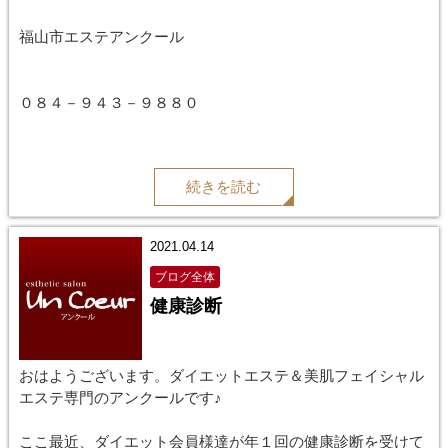
福山市エステアンクール
０８４－９４３－９８８０
続きを読む
2021.04.14
ブログ全体
健康診断
おはようございます。ダイエットエステ＆美肌フェイシャル
エステ専門のアンクールです♪
ここ最近、ダイエット会員様達が年１回の健康診断を受けて