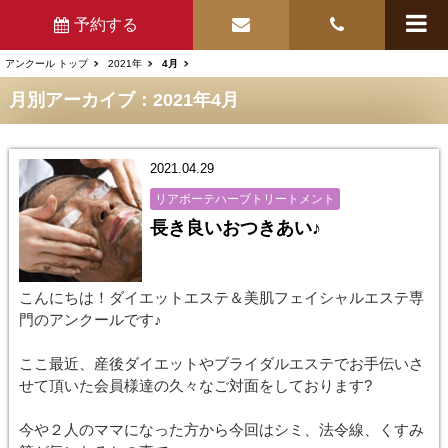
予約する
アンクール トップ
2021年
4月
月別アーカイブ：2021年4月
2021.04.29
リアボーテハーブトリートメント
長き良いおつきあい♪
こんにちは！ダイエットエステ＆美肌フェイシャルエステ専
門のアンクールです♪
ここ最近、産後ダイエットやブライダルエステでお手伝いさ
せて頂いた会員様達の久々なご対面をしております?
今や２人のママになった方から今回はシミ、法令線、くすみ