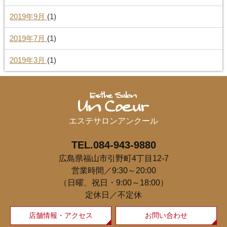
2019年9月
(1)
2019年7月
(1)
2019年3月
(1)
エステサロンアンクール
TEL.084-943-9880
広島県福山市引野町4丁目12-7
営業時間／9:30～20:00
（日曜、祝日・9:00～18:00）
定休日／不定休
店舗情報・アクセス
お問い合わせ