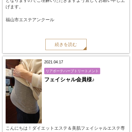
となりますのでご理解いただきますよう宜しくお願い申し上
げます。
福山市エステアンクール
続きを読む
2021.04.17
リアボーテハーブトリートメント
フェイシャル会員様♪
こんにちは！ダイエットエステ＆美肌フェイシャルエステ専