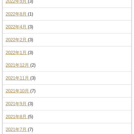
2022年9月
(3)
2022年8月
(1)
2022年4月
(3)
2022年2月
(3)
2022年1月
(3)
2021年12月
(2)
2021年11月
(3)
2021年10月
(7)
2021年9月
(3)
2021年8月
(5)
2021年7月
(7)