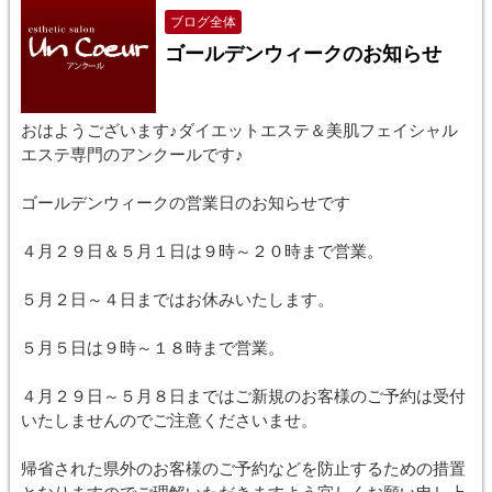
ブログ全体
ゴールデンウィークのお知らせ
おはようございます♪ダイエットエステ＆美肌フェイシャル
エステ専門のアンクールです♪
ゴールデンウィークの営業日のお知らせです
４月２９日＆５月１日は９時～２０時まで営業。
５月２日～４日まではお休みいたします。
５月５日は９時～１８時まで営業。
４月２９日～５月８日まではご新規のお客様のご予約は受付
いたしませんのでご注意くださいませ。
帰省された県外のお客様のご予約などを防止するための措置