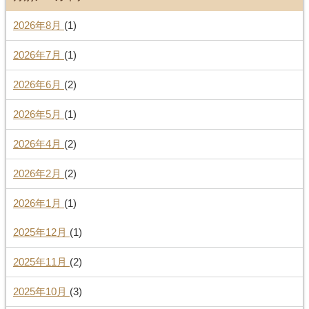
2026年8月
(1)
2026年7月
(1)
2026年6月
(2)
2026年5月
(1)
2026年4月
(2)
2026年2月
(2)
2026年1月
(1)
2025年12月
(1)
2025年11月
(2)
2025年10月
(3)