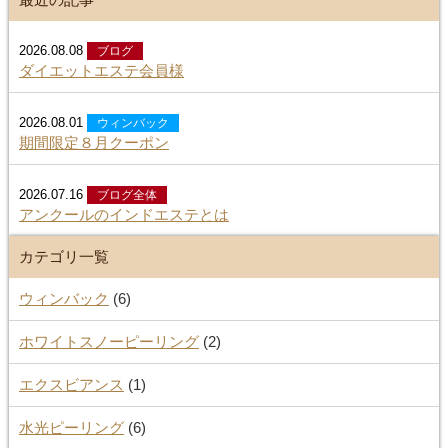
お盆につきましては９時～１８時まで営業いたしますので
2026.08.08
ブログ
是非ご利用くださいませ?
ダイエットエステ会員様
ご予約ですがお電話は接客中の場合ほとんどでれませんので
2026.08.01
ウィンバック
期間限定８月クーポン
ネット予約もしくはお問合せフォームよりお願いいたしま
す。
2026.07.16
ブログ全体
アンクールのインドエステとは
カテゴリ一覧
ウィンバック
(6)
ホワイトスノーピーリング
(2)
エクスビアンス
(1)
水光ピーリング
(6)