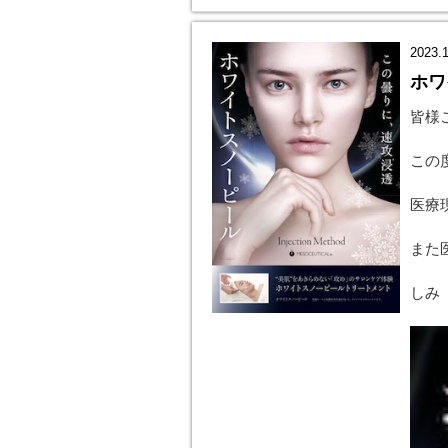
2023.1
ホワ
皆様
この
医療
また
しみ