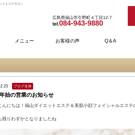
ンドエステサロン
広島県福山市引野町４丁目12-7
084-943-9880
tel.
メニュー
お客様の声
Q＆A
インドエステ・ダイエット
フェイシャルエステ
ブライダルエステ
取り扱い商品
ボディケア
12.23
ブログ全体
年始の営業のお知らせ
こんにちは！福山ダイエットエステ＆美肌小顔フェイシャルエステ
も残りわずかとなりましたね