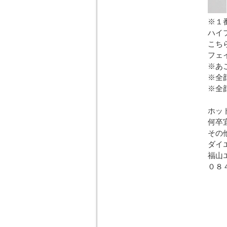
※１
ハイ
こち
フェ
※あ
※全
※全
上記
ホッ
何卒
その
ダイ
福山
０８