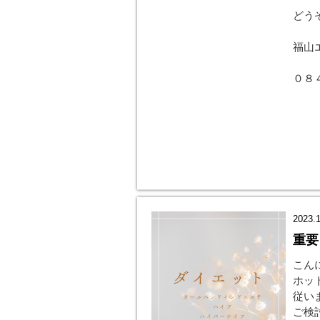
どう
福山
０８
2023.
重要
こん
ホッ
従い
ご検