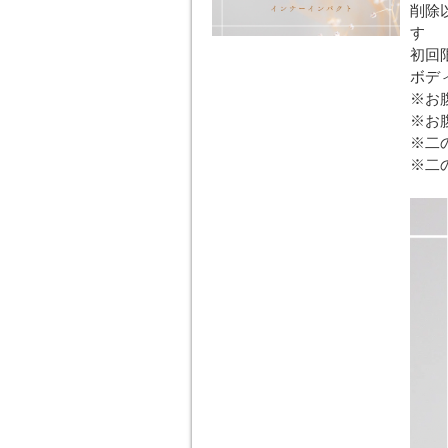
削除
す
初回
ボデ
※お
※お
※二
※二