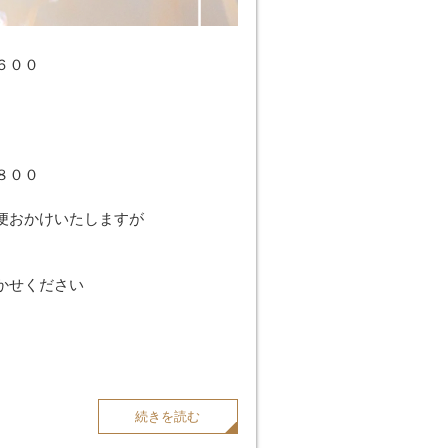
６００
８００
便おかけいたしますが
かせください
続きを読む