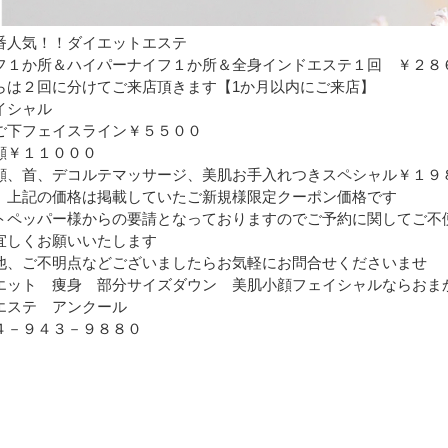
番人気！！ダイエットエステ
フ１か所＆ハイパーナイフ１か所＆全身インドエステ１回 ￥２８
らは２回に分けてご来店頂きます【1か月以内にご来店】
イシャル
ご下フェイスライン￥５５００
顔￥１１０００
顔、首、デコルテマッサージ、美肌お手入れつきスペシャル￥１９
の価格は掲載していたご新規様限定クーポン価格です
トペッパー様からの要請となっておりますのでご予約に関してご不
宜しくお願いいたします
他、ご不明点などございましたらお気軽にお問合せくださいませ
エット 痩身 部分サイズダウン 美肌小顔フェイシャルならおま
エステ アンクール
４－９４３－９８８０