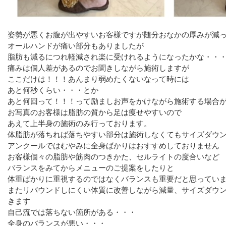
姿勢が悪くお腹が出やすいお客様ですが随分おなかの厚みが減
オールハンドが痛い部分もありましたが
脂肪も減るにつれ軽減され楽に受けれるようになったかな・・
痛みは個人差があるのでお聞きしながら施術しますが
ここだけは！！！あんまり弱めたくないなって時には
あと何秒くらい・・・とか
あと何回って！！！って励ましお声をかけながら施術する場合が
お写真のお客様は脂肪の質から足は痩せやすいので
あえて上半身の施術のみ行っております。
体脂肪が落ちれば落ちやすい部分は施術しなくてもサイズダウ
アンクールではむやみに全身ばかりはおすすめしておりません
お客様個々の脂肪や筋肉のつきかた、セルライトの度合いなど
バランスをみてからメニューのご提案をしたりと
体重ばかりに重視するのではなくバランスも重要だと思ってい
またリバウンドしにくい体質に改善しながら減量、サイズダウ
きます
自己流では落ちない箇所がある・・・
全身のバランスが悪い・・・