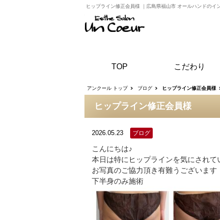
ヒップライン修正会員様
｜
広島県福山市 オールハンドのイ
TOP
こだわり
アンクール トップ
ブログ
ヒップライン修正会員様
ヒップライン修正会員様
2026.05.23
ブログ
こんにちは♪
本日は特にヒップラインを気にされて
お写真のご協力頂き有難うございます
下半身のみ施術