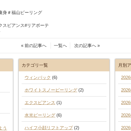
痩身＃福山ピーリング
クスビアンス#リアボーテ
テ
« 前の記事へ
一覧へ
次の記事へ »
カテゴリ一覧
月別
ウィンバック
(6)
202
ホワイトスノーピーリング
(2)
202
エクスビアンス
(1)
202
水光ピーリング
(6)
202
ハイフ小顔リフトアップ
(2)
202
よう