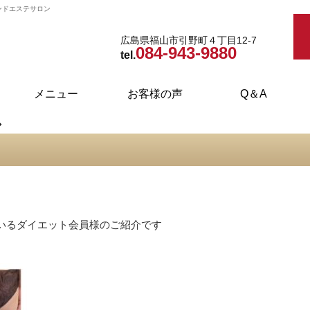
ンドエステサロン
広島県福山市引野町４丁目12-7
084-943-9880
tel.
メニュー
お客様の声
Q＆A
インドエステ・ダイエット
フェイシャルエステ
ブライダルエステ
取り扱い商品
ボディケア
いるダイエット会員様のご紹介です