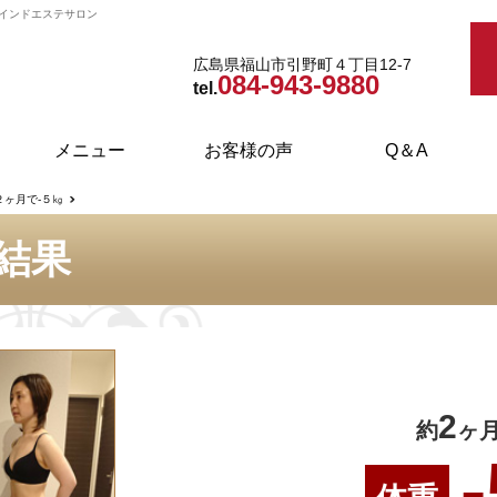
のインドエステサロン
広島県福山市引野町４丁目12-7
084-943-9880
tel.
メニュー
お客様の声
Q＆A
２ヶ月で-５㎏
インドエステ・ダイエット
フェイシャルエステ
ブライダルエステ
取り扱い商品
ボディケア
の結果
2
約
ヶ
-