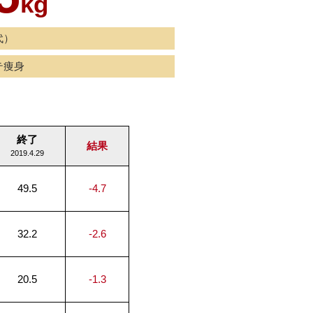
kg
代）
テ痩身
終了
結果
2019.4.29
49.5
-4.7
32.2
-2.6
20.5
-1.3