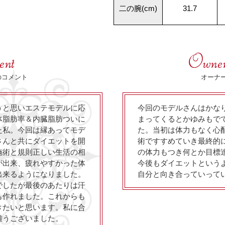
二の腕(cm)
31.7
のコメント
オーナ
うと思いエステモデルに応
今回のモデルさんはかな
体脂肪率＆内臓脂肪ついに
まってくるとかゆみもで
た私。今回は縁あってモデ
た。当初は体力もなく心
さんと共にダイエットを開
術ですすめていき最終的
施術と規則正しい生活の相
の体力もつき何とか目標
が出来、疲れやすかった体
今後もダイエットという
出来るようになりました。
自分と向き合っていって
でしたが最後のあたりは汗
も作れました。これからも
きたいと思います。私に合
難うございました。