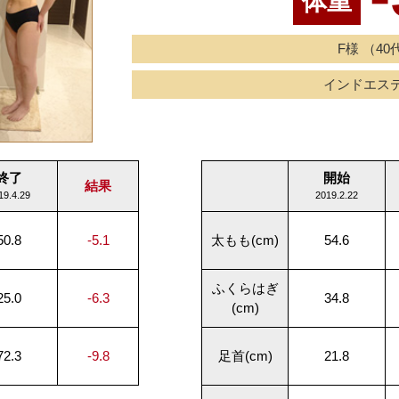
体重
F様 （40
インドエス
終了
開始
結果
19.4.29
2019.2.22
50.8
-5.1
太もも(cm)
54.6
ふくらはぎ
25.0
-6.3
34.8
(cm)
72.3
-9.8
足首(cm)
21.8