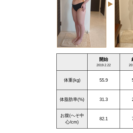
開始
2019.2.22
20
体重(kg)
55.9
体脂肪率(%)
31.3
お腹(へそ中
82.1
心/cm)