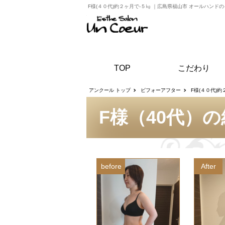
F様(４０代)約２ヶ月で-５㎏
｜
広島県福山市 オールハンド
TOP
こだわり
アンクール トップ
ビフォーアフター
F様(４０代)約
F様（40代）
before
After