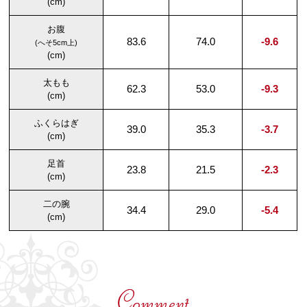
(cm)
お腹
83.6
74.0
-9.6
(へそ5cm上)
(cm)
太もも
62.3
53.0
-9.3
(cm)
ふくらはぎ
39.0
35.3
-3.7
(cm)
足首
23.8
21.5
-2.3
(cm)
二の腕
34.4
29.0
-5.4
(cm)