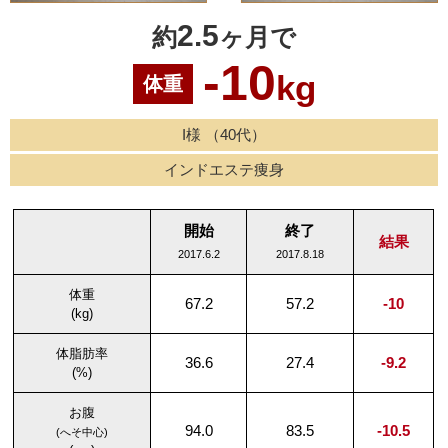
2.5
約
ヶ月で
-10
kg
体重
I様 （40代）
インドエステ痩身
開始
終了
結果
2017.6.2
2017.8.18
体重
67.2
57.2
-10
(kg)
体脂肪率
36.6
27.4
-9.2
(%)
お腹
94.0
83.5
-10.5
(へそ中心)