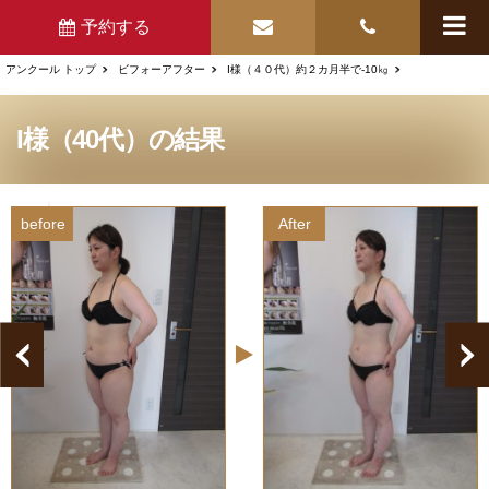
予約する
アンクール トップ
ビフォーアフター
I様（４０代）約２カ月半で-10㎏
I様（40代）の結果
before
After