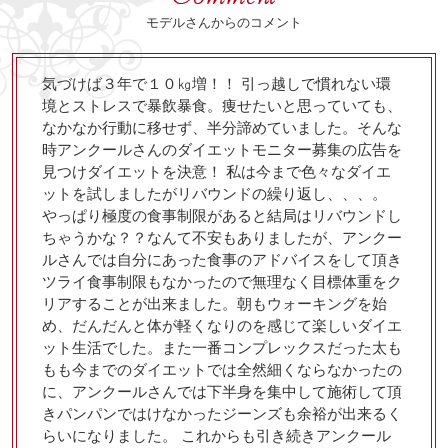
モデルさんからのコメント
気づけば３年で１０㎏増！！ 引っ越しで慣れない環
境とストレスで暴飲暴食。痩せたいと思っていても、
なかなか行動に移せず、半分諦めていました。そんな
時アンクールさんのダイエットモニター募集の広告を
見つけダイエットを決意！ 私は今まで色々なダイエ
ットを試しましたがリバウンドの繰り返し、、、。
やっぱり極度の食事制限があると結局はリバウンドし
ちゃうかな？？なんて不安もありましたが、アンクー
ルさんでは自分にあった食事のアドバイスをして頂き
ツライ食事制限もなかったので無理なく目標体重をク
リアすることが出来ました。朝もウォーキングを始
め、だんだんと体が軽くなりのを感じて楽しいダイエ
ット生活でした。また一番コンプレックスだった太も
もも今までのダイエットでは全然細くならなかったの
に、アンクールさんでは下半身を集中して施術して頂
きパンパンではけなかったジーンズも余裕が出来るく
らいになりました。 これからも引き続きアンクール